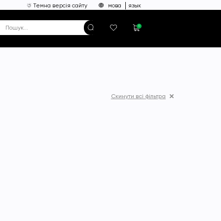
Темна версія сайту
мова
язык
0
Скинути всі фільтра