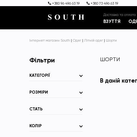
+380 96 496 63 19
+380 73 496 63 19
Доставка та оплата
ВЗУТТЯ
ОД
Інтернет магазин South
|
Одяг
|
Літній одяг
|
Шорти
Фільтри
ШОРТИ
КАТЕГОРІЇ
В даній кате
РОЗМІРИ
СТАТЬ
КОЛІР