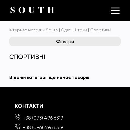
Інтернет магазин South
|
Одяг
|
Штани
|
Спортивні
Фільтри
СПОРТИВНІ
В даній категорії ще немає товарів
КОНТАКТИ
+38 (073) 496 6319
+38 (096) 496 6319