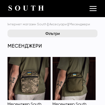
Інтернет магазин South
|
Аксесуари
|
Месенджери
Фільтри
МЕСЕНДЖЕРИ
Месенджер South
Месенджер South