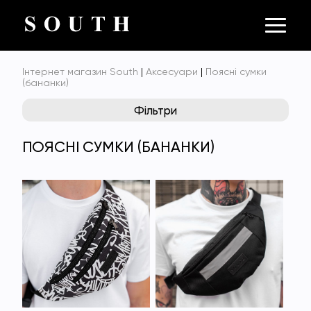
Інтернет магазин South
|
Аксесуари
|
Поясні сумки
(бананки)
Фільтри
ПОЯСНІ СУМКИ (БАНАНКИ)