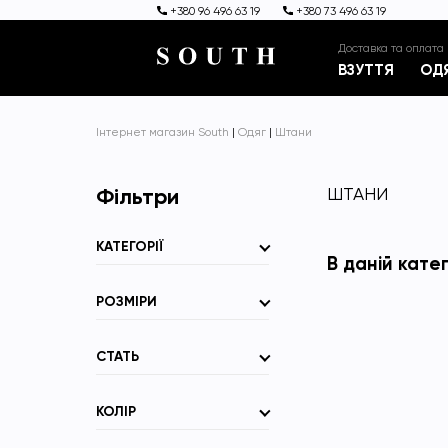
+380 96 496 63 19
+380 73 496 63 19
Доставка та оплата
ВЗУТТЯ
ОД
Інтернет магазин South
|
Одяг
|
Штани
Фільтри
ШТАНИ
КАТЕГОРІЇ
В даній кате
РОЗМІРИ
СТАТЬ
КОЛІР