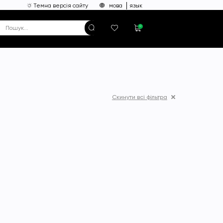
Темна версія сайту
мова
язык
0
Скинути всі фільтра