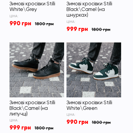
Зимові кросівки Stilli
Зимові кросівки Stilli
White\Grey
Black\Camel (на
шнурках)
ЦІНА:
990 грн
ЦІНА:
1800 грн
999 грн
1800 грн
Зимові кросівки Stilli
Зимові кросівки Stilli
Black\Camel (на
White\Green
липучці)
ЦІНА:
990 грн
ЦІНА:
1800 грн
999 грн
1800 грн