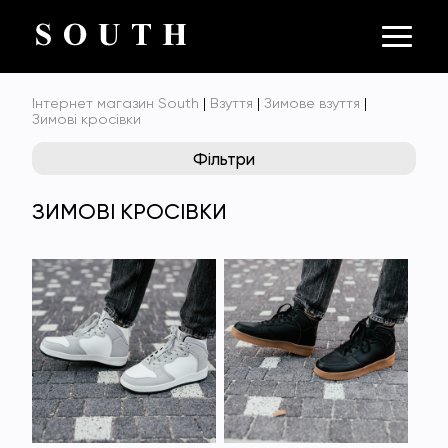
Інтернет магазин South
|
Взуття
|
Зимове взуття
|
Зимові кросівки
Фільтри
ЗИМОВІ КРОСІВКИ