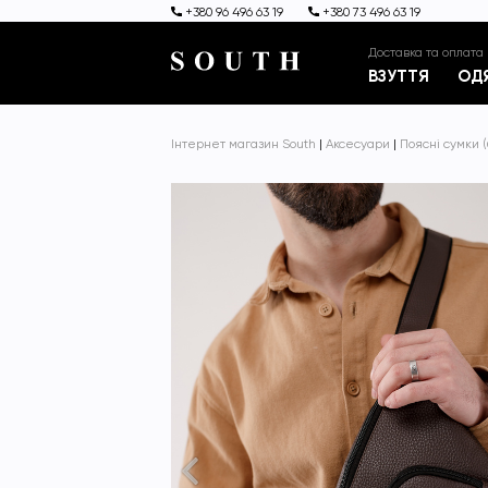
+380 96 496 63 19
+380 73 496 63 19
Доставка та оплата
ВЗУТТЯ
ОД
Інтернет магазин South
|
Аксесуари
|
Поясні сумки 