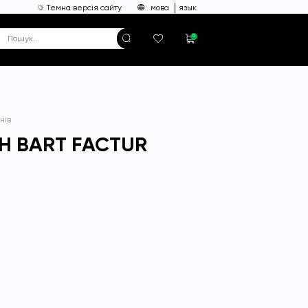
Темна версія сайту
мова
язык
0
нів
H BART FACTUR