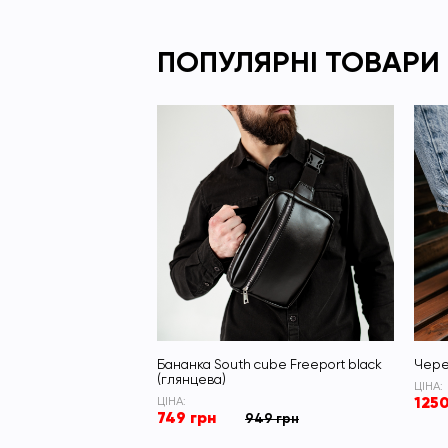
ПОПУЛЯРНІ ТОВАРИ
Бананка South cube Freeport black
Чере
(глянцева)
ЦІНА:
1250
ЦІНА:
749 грн
949 грн