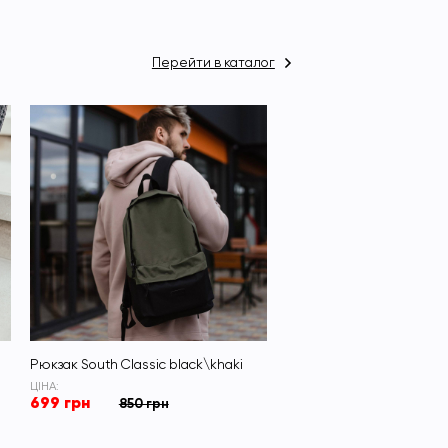
Перейти в каталог
Рюкзак South Classic black\khaki
ЦІНА:
699 грн
850 грн