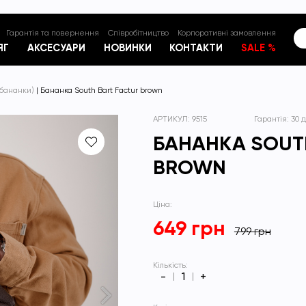
Гарантія та повернення
Співробітництво
Корпоративні замовлення
ЯГ
АКСЕСУАРИ
НОВИНКИ
КОНТАКТИ
SALE %
(бананки)
| Бананка South Bart Factur brown
АРТИКУЛ: 9515
Гарантія: 30 д
БАНАНКА SOUT
BROWN
Ціна:
649 грн
799 грн
Кількість:
-
+