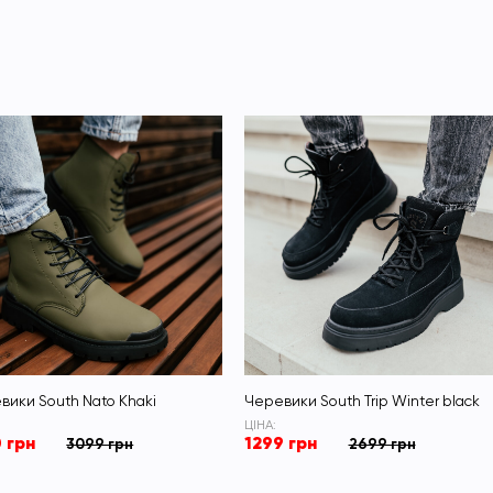
вики South Nato Khaki
Черевики South Trip Winter black
ЦІНА:
 грн
1299 грн
3099 грн
2699 грн