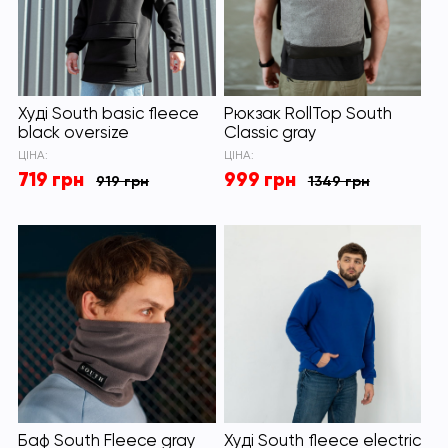
Худі South basic fleece
Рюкзак RollTop South
black oversize
Classic gray
ЦІНА:
ЦІНА:
719 грн
999 грн
919 грн
1349 грн
Баф South Fleece gray
Худі South fleece electric